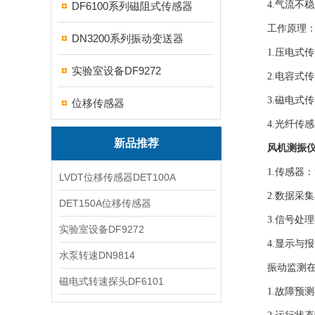
4.气流不稳
DF6100系列磁阻式传感器
工作原理
DN3200系列振动变送器
1.压电式传
实验室设备DF9272
2.电容式传
3.磁电式传
位移传感器
4.光纤传感
新品推荐
风机测振
1.传感器：
LVDT位移传感器DET100A
2.数据采集
DET150A位移传感器
3.信号处理
实验室设备DF9272
4.显示与报
水泵转速DN9814
振动监测在风
磁电式转速探头DF6101
1.故障预测