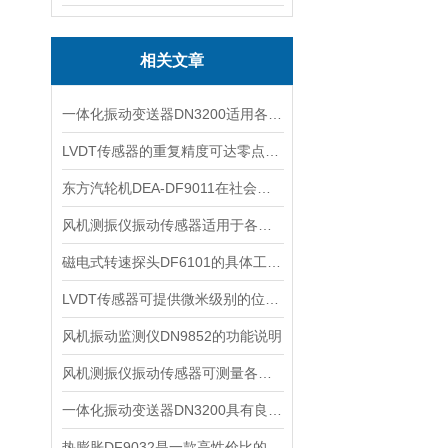
相关文章
一体化振动变送器DN3200适用各种工业领域中的振动检测需求
LVDT传感器的重复精度可达零点几微米甚至更小
东方汽轮机DEA-DF9011在社会经济的各部门中都有广泛的应用
风机测振仪振动传感器适用于各种环境的地震勘探
磁电式转速探头DF6101的具体工作过程介绍
LVDT传感器可提供微米级别的位移测量精度
风机振动监测仪DN9852的功能说明
风机测振仪振动传感器可测量各种旋转机械的轴承振动
一体化振动变送器DN3200具有良好的抗腐蚀性和耐用性
热膨胀DF9032是一款高性价比的保护仪表