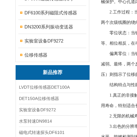
械保护。中心孔道
2.工作过程：当
DF6100系列磁阻式传感器
两个次级线圈的绕
DN3200系列振动变送器
零位状态：当铁芯
实验室设备DF9272
等、相位相反，在
偏离零位：当铁芯
位移传感器
减弱。最终，两个
新品推荐
压）则指示了位移
结构特点与性能
LVDT位移传感器DET100A
1.真正的非接触
DET150A位移传感器
用寿命，特别适合
实验室设备DF9272
2.无限的机械寿
水泵转速DN9814
3.出色的分辨率
磁电式转速探头DF6101
水平，能够检测到