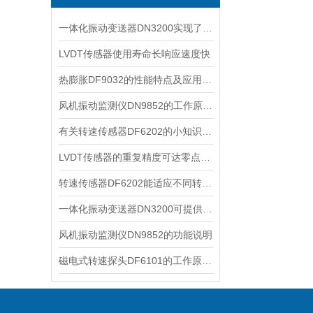
一体化振动变送器DN3200实现了高精度振动测量系统
LVDT传感器使用寿命长响应速度快
热膨胀DF9032的性能特点及应用场景
风机振动监测仪DN9852的工作原理和仪器自检功能介绍
有关转速传感器DF6202的小知识分享
LVDT传感器的重复精度可达零点几微米甚至更小
转速传感器DF6202能适应不同转速范围的测量需求
一体化振动变送器DN3200可提供精确的振动测量数据
风机振动监测仪DN9852的功能说明
磁电式转速探头DF6101的工作原理及注意事项